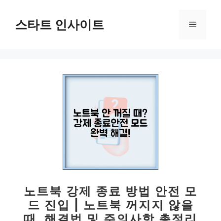
컨
텐
스타트 인사이트
메
츠
로
뉴
건
너
뛰
기
노트북 강제 종료 방법 안전 모
드 진입 | 노트북 꺼지지 않을
때, 해결법 및 주의사항 총정리