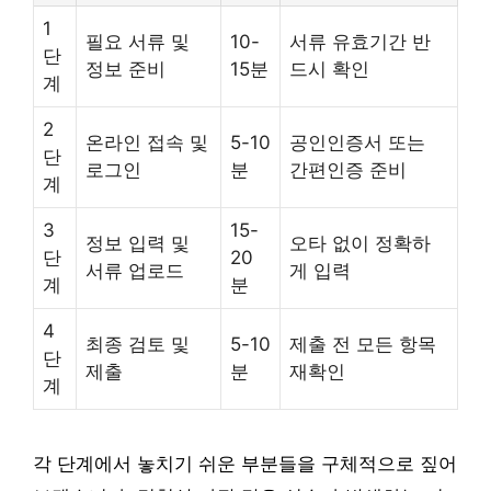
1
필요 서류 및
10-
서류 유효기간 반
단
정보 준비
15분
드시 확인
계
2
온라인 접속 및
5-10
공인인증서 또는
단
로그인
분
간편인증 준비
계
3
15-
정보 입력 및
오타 없이 정확하
단
20
서류 업로드
게 입력
계
분
4
최종 검토 및
5-10
제출 전 모든 항목
단
제출
분
재확인
계
각 단계에서 놓치기 쉬운 부분들을 구체적으로 짚어