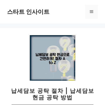
컨
텐
스타트 인사이트
메
츠
로
뉴
건
너
뛰
기
납세담보 공탁 절차 | 납세담보
현금 공탁 방법