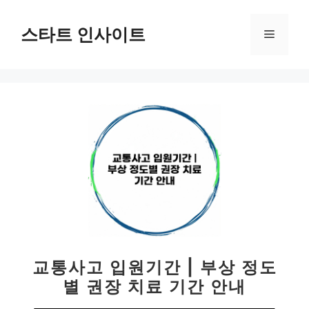
컨
텐
스타트 인사이트
메
츠
로
뉴
건
너
뛰
기
교통사고 입원기간 | 부상 정도
별 권장 치료 기간 안내