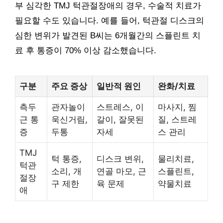
부 심각한 TMJ 턱관절장애의 경우, 수술적 치료가
필요할 수도 있습니다. 예를 들어, 턱관절 디스크의
심한 변위가 발견된 B씨는 6개월간의 스플린트 치
료 후 통증이 70% 이상 감소했습니다.
구분
주요 증상
일반적 원인
완화/치료
측두
관자놀이
스트레스, 이
마사지, 찜
근 통
욱신거림,
갈이, 잘못된
질, 스트레
증
두통
자세
스 관리
TMJ
턱 통증,
디스크 변위,
물리치료,
턱관
소리, 개
연골 마모, 근
스플린트,
절장
구 제한
육 문제
약물치료
애