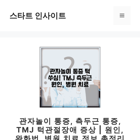
컨
텐
스타트 인사이트
메
츠
로
뉴
건
너
뛰
기
관자놀이 통증, 측두근 통증,
TMJ 턱관절장애 증상 | 원인,
완화법, 병원 치료 정보 총정리