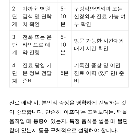
2
가까운 병원
5-
구강악안면외과 또는
단
검색 및 연락
10
신경외과 진료 가능 여
계
처 확인
분
부 확인
3
전화 또는 온
5-
방문 가능한 시간대와
단
라인으로 예
10
대기 시간 확인
계
약 진행
분
4
진료 당일 기
기록한 증상 및 이전
단
본 정보 전달
5분
진료 이력 (있다면) 준
계
준비
비
진료 예약 시, 본인의 증상을 명확하게 전달하는 것
이 중요합니다. 단순히 ‘아프다’는 표현보다는, 턱을
움직일 때 통증이 있는지, 특정 음식을 씹을 때 불편
함이 있는지 등을 구체적으로 설명해야 합니다.