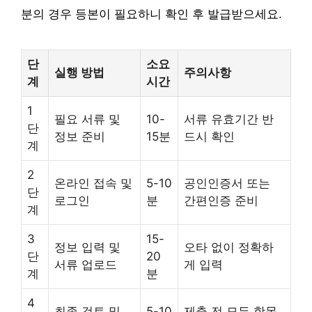
분의 경우 등본이 필요하니 확인 후 발급받으세요.
단
소요
실행 방법
주의사항
계
시간
1
필요 서류 및
10-
서류 유효기간 반
단
정보 준비
15분
드시 확인
계
2
온라인 접속 및
5-10
공인인증서 또는
단
로그인
분
간편인증 준비
계
3
15-
정보 입력 및
오타 없이 정확하
단
20
서류 업로드
게 입력
계
분
4
최종 검토 및
5-10
제출 전 모든 항목