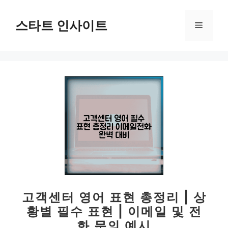
컨
텐
스타트 인사이트
메
츠
로
뉴
건
너
뛰
기
고객센터 영어 표현 총정리 | 상
황별 필수 표현 | 이메일 및 전
화 문의 예시