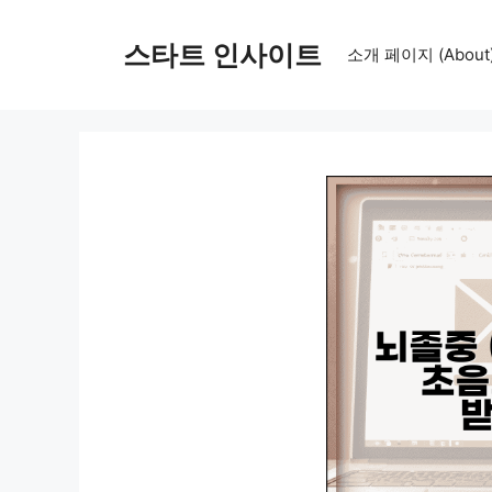
컨
텐
스타트 인사이트
소개 페이지 (About
츠
로
건
너
뛰
기