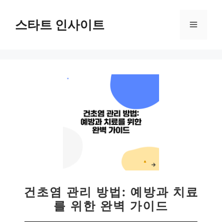
컨
텐
스타트 인사이트
메
츠
로
뉴
건
너
뛰
기
건초염 관리 방법: 예방과 치료
를 위한 완벽 가이드