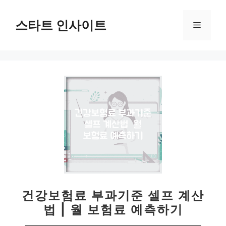
컨
텐
스타트 인사이트
메
츠
로
뉴
건
너
뛰
기
건강보험료 부과기준 셀프 계산
법 | 월 보험료 예측하기