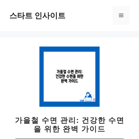
컨
텐
스타트 인사이트
메
츠
로
뉴
건
너
뛰
기
가을철 수면 관리: 건강한 수면
을 위한 완벽 가이드